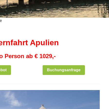
e
ernfahrt Apulien
o Person ab € 1029,-
ebot
Buchungsanfrage