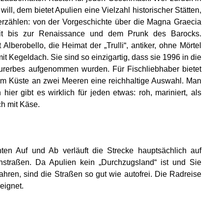
ill, dem bietet Apulien eine Vielzahl historischer Stätten,
r erzählen: von der Vorgeschichte über die Magna Graecia
eit bis zur Renaissance und dem Prunk des Barocks.
Alberobello, die Heimat der „Trulli“, antiker, ohne Mörtel
 Kegeldach. Sie sind so einzigartig, dass sie 1996 in die
rerbes aufgenommen wurden. Für Fischliebhaber bietet
km Küste an zwei Meeren eine reichhaltige Auswahl. Man
hier gibt es wirklich für jeden etwas: roh, mariniert, als
h mit Käse.
en Auf und Ab verläuft die Strecke hauptsächlich auf
nstraßen. Da Apulien kein „Durchzugsland“ ist und Sie
hren, sind die Straßen so gut wie autofrei. Die Radreise
eignet.