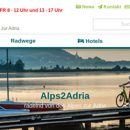
News
Kontakt
FR 8 - 12 Uhr und 13 - 17 Uhr
 zur Adria
Radwege
Hotels
Alps2Adria
radelnd von den Alpen zur Adria