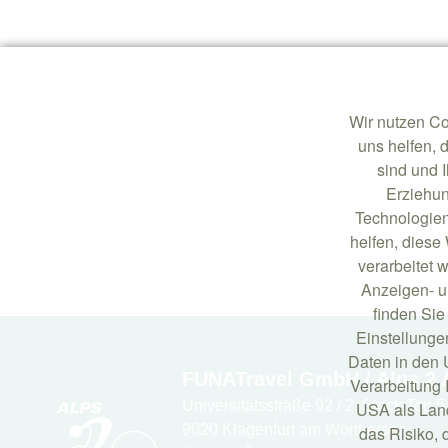
Wir nutzen Co
uns helfen, 
sind und 
Erziehun
Technologien
helfen, dies
verarbeitet w
Anzeigen- u
finden Sie
Einstellunge
Daten in den 
FUNATravel GmbH / Alps 2 
Verarbeitung 
Universitätsstraße 92 / 2. Stock Top 5
USA als Lan
9020 Klagenfurt am Wörthersee
das Risiko