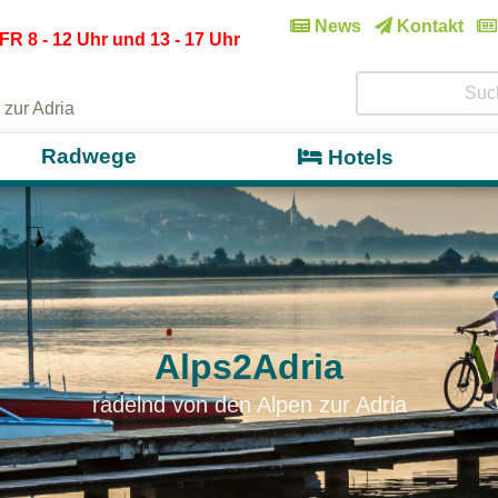
News
Kontakt
FR 8 - 12 Uhr und 13 - 17 Uhr
 zur Adria
Radwege
Hotels
Alps2Adria
radelnd von den Alpen zur Adria