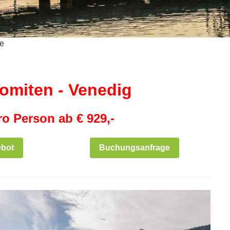
e
omiten - Venedig
ro Person ab € 929,-
ebot
Buchungsanfrage