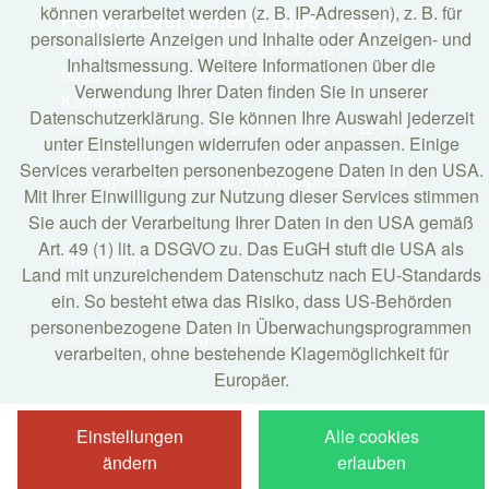
können verarbeitet werden (z. B. IP-Adressen), z. B. für
FUNATravel GmbH / Alps 2 Adria
personalisierte Anzeigen und Inhalte oder Anzeigen- und
Universitätsstraße 92 / 2. Stock Top 5
Inhaltsmessung. Weitere Informationen über die
9020 Klagenfurt am Wörthersee
Verwendung Ihrer Daten finden Sie in unserer
Kärnten/Österreich •
Datenschutzerklärung. Sie können Ihre Auswahl jederzeit
Büro +39 0474 77 12 10 | Mo - FR 8 - 12 Uhr
unter Einstellungen widerrufen oder anpassen. Einige
und 13 - 17 Uhr
Services verarbeiten personenbezogene Daten in den USA.
office@alps2adria.info • www.alps2adria.info
Mit Ihrer Einwilligung zur Nutzung dieser Services stimmen
Sie auch der Verarbeitung Ihrer Daten in den USA gemäß
Art. 49 (1) lit. a DSGVO zu. Das EuGH stuft die USA als
Impressum
Land mit unzureichendem Datenschutz nach EU-Standards
Datenschutz
ein. So besteht etwa das Risiko, dass US-Behörden
personenbezogene Daten in Überwachungsprogrammen
Cookie Einstellungen ändern
verarbeiten, ohne bestehende Klagemöglichkeit für
Europäer.
Einstellungen
Alle cookies
ändern
erlauben