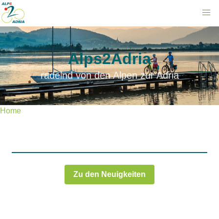
Alps2Adria
radelnd von den Alpen zur Adria
Home
Zu den Neuigkeiten