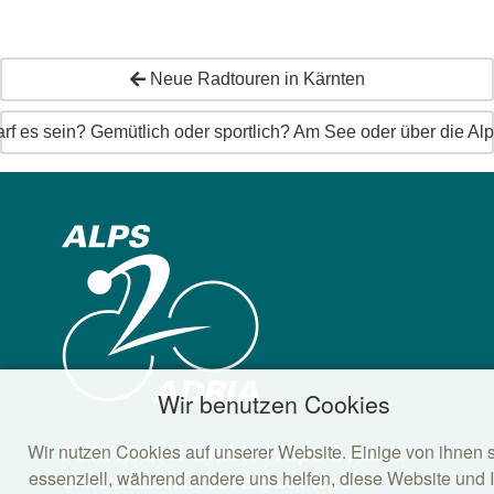
Neue Radtouren in Kärnten
rf es sein? Gemütlich oder sportlich? Am See oder über die A
Wir benutzen Cookies
Wir nutzen Cookies auf unserer Website. Einige von ihnen 
FUNATravel GmbH / Alps 2 Adria
essenziell, während andere uns helfen, diese Website und 
Universitätsstraße 92 / 2. Stock Top 5