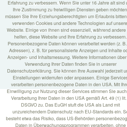
Erfahrung zu verbessern. Wenn Sie unter 16 Jahre alt sind
9020 Klagenfurt am Wörthersee
Ihre Zustimmung zu freiwilligen Diensten geben möchten
Kärnten/Österreich •
müssen Sie Ihre Erziehungsberechtigten um Erlaubnis bitten
Büro +39 0474 77 12 10 | Mo - FR 8 - 12 Uhr
verwenden Cookies und andere Technologien auf unsere
und 13 - 17 Uhr
Website. Einige von ihnen sind essenziell, während andere
office@alps2adria.info • www.alps2adria.info
helfen, diese Website und Ihre Erfahrung zu verbessern.
Personenbezogene Daten können verarbeitet werden (z. B. 
Adressen), z. B. für personalisierte Anzeigen und Inhalte o
Impressum
Anzeigen- und Inhaltsmessung. Weitere Informationen über
Datenschutz
Verwendung Ihrer Daten finden Sie in unserer
Datenschutzerklärung. Sie können Ihre Auswahl jederzeit u
Cookie Einstellungen ändern
Einstellungen widerrufen oder anpassen. Einige Service
verarbeiten personenbezogene Daten in den USA. Mit Ihr
Einwilligung zur Nutzung dieser Services stimmen Sie auch
Verarbeitung Ihrer Daten in den USA gemäß Art. 49 (1) lit.
DSGVO zu. Das EuGH stuft die USA als Land mit
unzureichendem Datenschutz nach EU-Standards ein. S
besteht etwa das Risiko, dass US-Behörden personenbezo
Daten in Überwachungsprogrammen verarbeiten, ohne