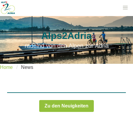
Alps2Adria
radelnd von den Alpen zur Adria
Home
News
Zu den Neuigkeiten